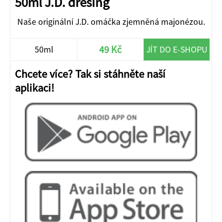
50ml J.D. dresing
Naše originální J.D. omáčka zjemněná majonézou.
49 Kč
50ml
JÍT DO E-SHOPU
Chcete více? Tak si stáhněte naší
aplikaci!