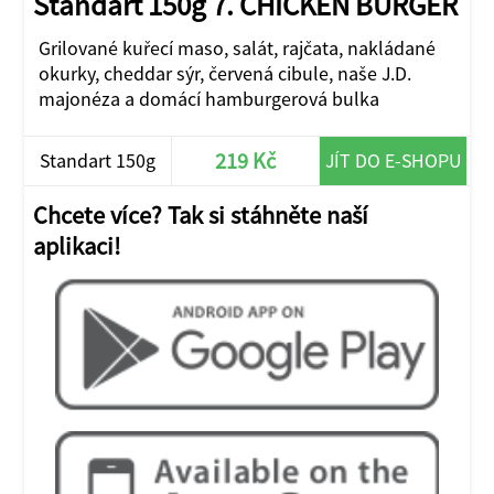
Standart 150g 7. CHICKEN BURGER
Grilované kuřecí maso, salát, rajčata, nakládané
okurky, cheddar sýr, červená cibule, naše J.D.
majonéza a domácí hamburgerová bulka
219 Kč
Standart 150g
JÍT DO E-SHOPU
Chcete více? Tak si stáhněte naší
aplikaci!